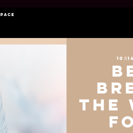
Space
10月1
B
Br
The
F