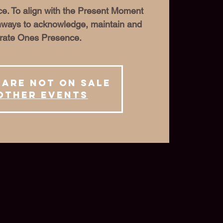
e. To align with the Present Moment
hways to acknowledge, maintain and
rate Ones Presence.
 are not on sale
other events