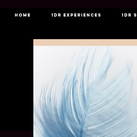
Home
1DR Experiences
1DR 