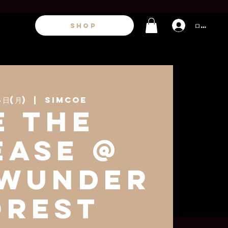
ログイン
SHOP
4日(月)
  |  
Simcoe
e the
Ease @
 Wunder
orest