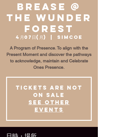
BrEase @
The Wunder
Forest
4月07日(月)
  |  
Simcoe
A Program of Presence. To align with the
Present Moment and discover the pathways
to acknowledge, maintain and Celebrate
Ones Presence.
Tickets are not
on sale
See other
events
日時・場所