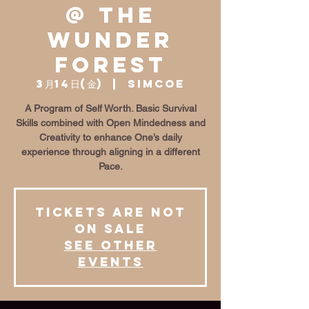
@ The
Wunder
Forest
3月14日(金)
  |  
Simcoe
A Program of Self Worth. Basic Survival
Skills combined with Open Mindedness and
Creativity to enhance One’s daily
experience through aligning in a different
Pace.
Tickets are not
on sale
See other
events