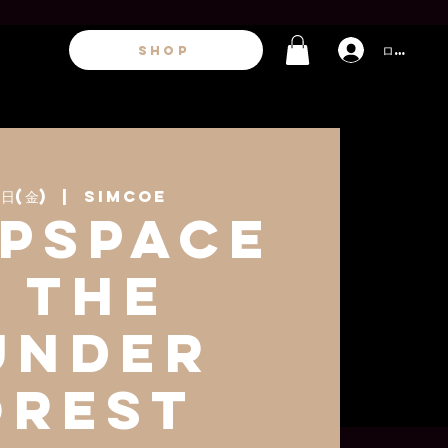
ログイン
SHOP
日(金)
  |  
Simcoe
psPace
 The
under
orest