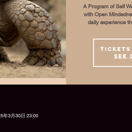
A Program of Self Wo
with Open Mindednes
daily experience th
Tickets
See 
25年3月30日 23:00