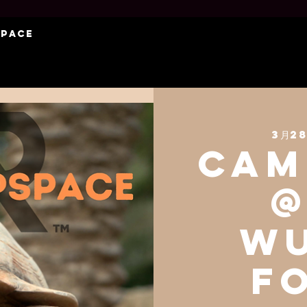
Space
3月28
Cam
@
W
F